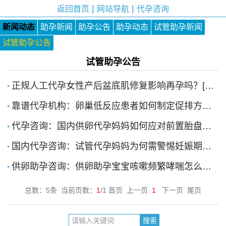
|
|
返回首页
网站导航
代孕咨询
新闻动态
助孕新闻
助孕公告
助孕动态
试管助孕新闻
试管助孕公告
试管助孕公告
正规人工代孕女性产后盆底肌修复影响再孕吗？[2026-1-16]
靠谱代孕机构：卵巢低反应患者如何制定促排方案？[2025-6-12]
代孕咨询：国内供卵代孕妈妈如何应对前置胎盘风险？[2025-4-21]
国内代孕咨询：试管代孕妈妈为何需警惕妊娠期肝内胆汁淤积症（ICP）？[2025-4-21]
供卵助孕咨询：供卵助孕宝宝咳嗽频繁哮喘怎么办？[2025-2-14]
总数：5条 当前页数：
1
/1 首页 上一页
1
下一页 尾页